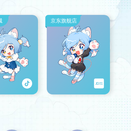
城
京东旗舰店